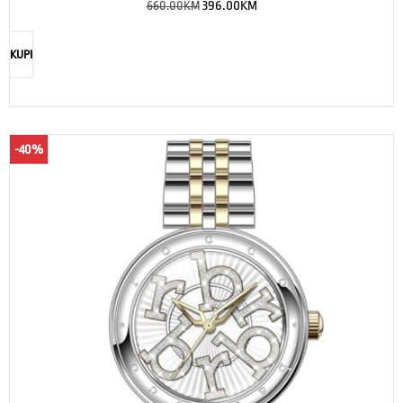
660.00
KM
396.00
KM
KUPI
-40%