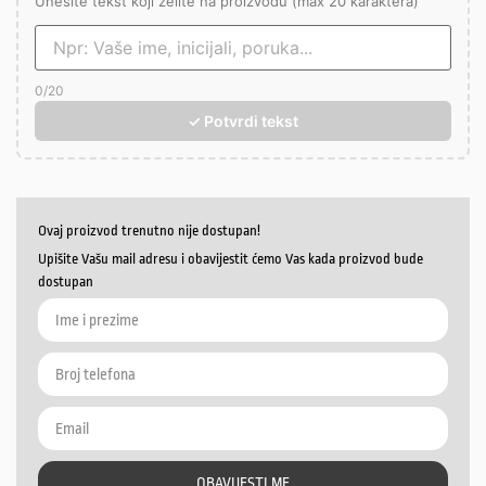
Unesite tekst koji želite na proizvodu (max 20 karaktera)
0
/20
✓ Potvrdi tekst
Ovaj proizvod trenutno nije dostupan!
Upišite Vašu mail adresu i obavijestit ćemo Vas kada proizvod bude
dostupan
OBAVIJESTI ME