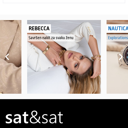
REBECCA
NAUTIC
Savršen nakit za svaku ženu
Explorations