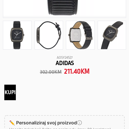
AOSY24527
ADIDAS
211.40
KM
302.00
KM
KUPI
✏️ Personaliziraj svoj proizvod