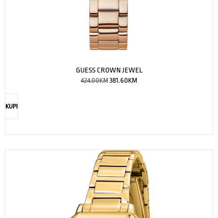
GUESS CROWN JEWEL
424.00
KM
381.60
KM
KUPI