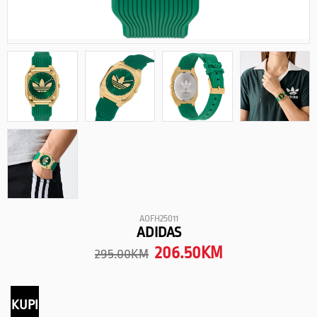
AOFH25011
ADIDAS
206.50
KM
295.00
KM
KUPI