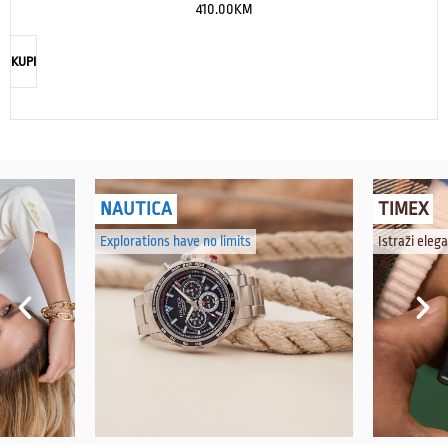
410.00
KM
KUPI
NAUTICA
TIMEX
Explorations have no limits
Istraži eleg