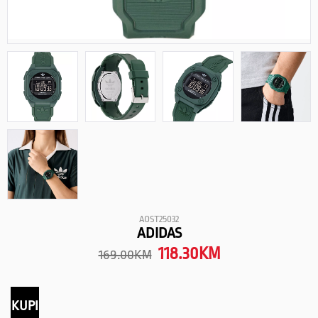
AOST25032
ADIDAS
118.30
KM
169.00
KM
KUPI