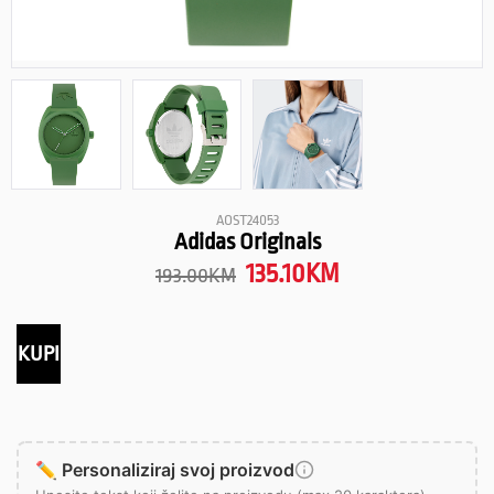
AOST24053
Adidas Originals
135.10
KM
193.00
KM
KUPI
✏️ Personaliziraj svoj proizvod