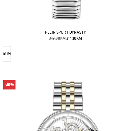
PLEIN SPORT DYNASTY
349.00
KM
314.10
KM
KUPI
-40%