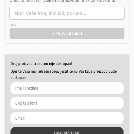
Unesite tekst koji želite na proizvodu (max 20 karaktera)
0
/20
✓ Potvrdi tekst
Ovaj proizvod trenutno nije dostupan!
Upišite Vašu mail adresu i obavijestit ćemo Vas kada proizvod bude
dostupan
OBAVIJESTI ME