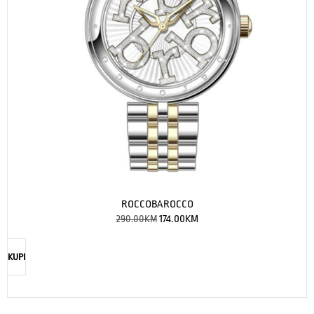
ROCCOBAROCCO
290.00
KM
174.00
KM
KUPI