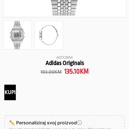
AOST23554
Adidas Originals
135.10
KM
193.00
KM
KUPI
✏️ Personaliziraj svoj proizvod