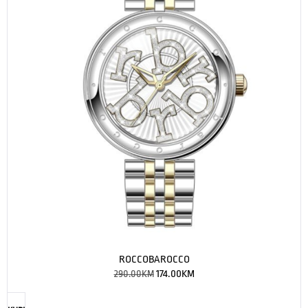
ROCCOBAROCCO
290.00
KM
174.00
KM