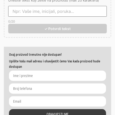
Unesite tekst koji želite na proizvodu (max 20 karaktera)
0
/20
✓ Potvrdi tekst
Ovaj proizvod trenutno nije dostupan!
Upišite Vašu mail adresu i obavijestit ćemo Vas kada proizvod bude
dostupan
OBAVIJESTI ME