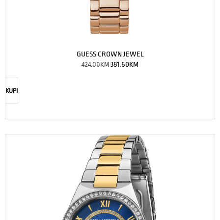
GUESS CROWN JEWEL
424.00
KM
381.60
KM
KUPI