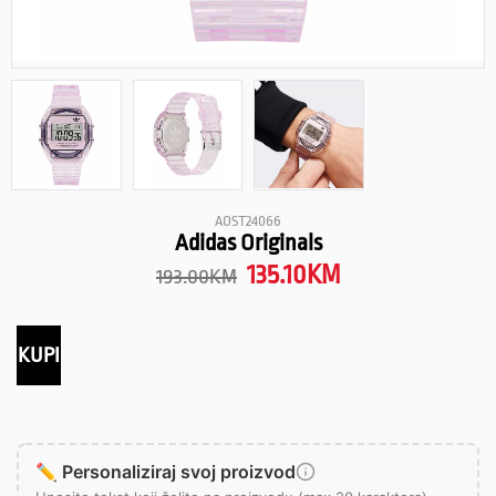
AOST24066
Adidas Originals
135.10
KM
193.00
KM
KUPI
✏️ Personaliziraj svoj proizvod