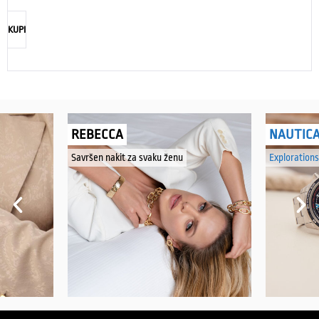
KUPI
REBECCA
NAUTIC
Savršen nakit za svaku ženu
Explorations