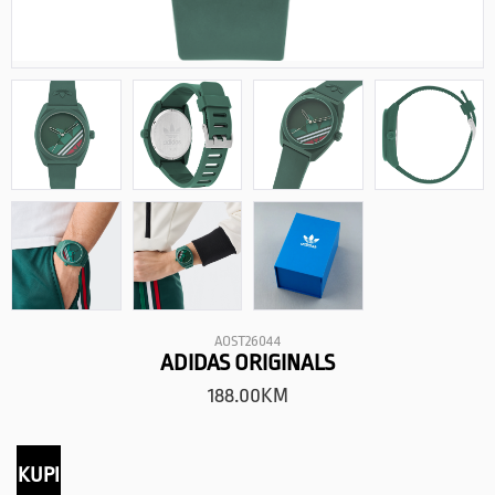
AOST26044
ADIDAS ORIGINALS
188.00
KM
KUPI