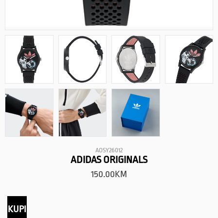
AOSY26012
ADIDAS ORIGINALS
150.00
KM
KUPI