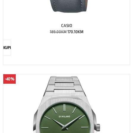
CASIO
189.00
KM
170.10
KM
KUPI
-40%