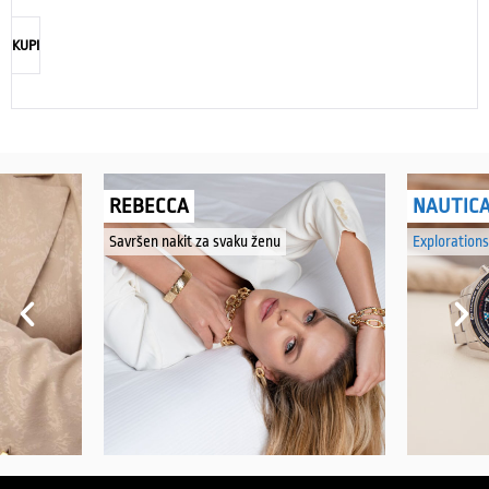
KUPI
REBECCA
NAUTIC
Savršen nakit za svaku ženu
Explorations