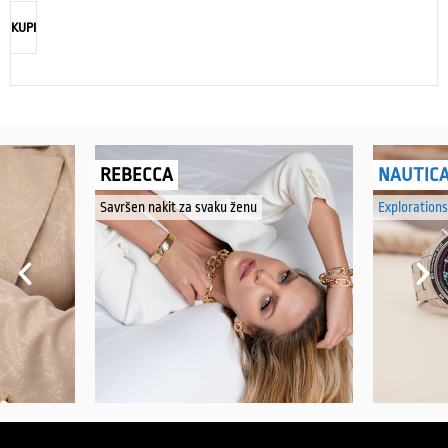
KUPI
REBECCA
NAUTIC
Savršen nakit za svaku ženu
Explorations