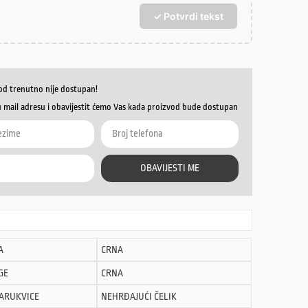
✓ Potvrdi tekst
od trenutno nije dostupan!
u mail adresu i obavijestit ćemo Vas kada proizvod bude dostupan
OBAVIJESTI ME
A
CRNA
GE
CRNA
NARUKVICE
NEHRĐAJUĆI ČELIK