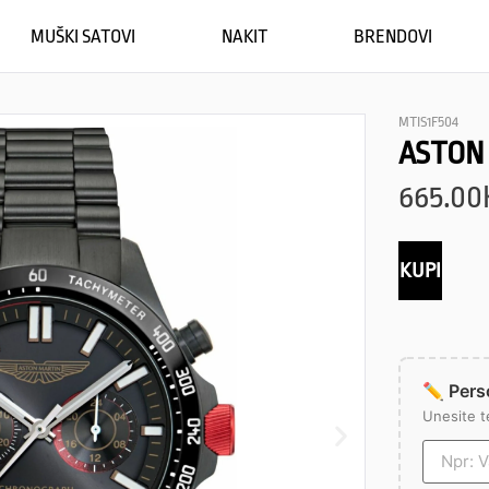
MUŠKI SATOVI
NAKIT
BRENDOVI
MTIS1F504
ASTON
665.00
KUPI
✏️ Perso
Unesite t