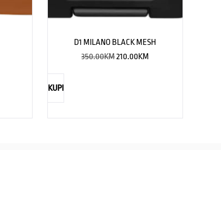
D1 MILANO BLACK MESH
350.00
KM
210.00
KM
KUPI
TIMEX
CASIO
straži eleganciju za njega
Savršenst