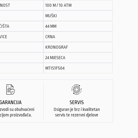
NOST
100 M / 10 ATM
MUŠKI
ĆIŠTA
44 MM
VICE
CRNA
KRONOGRAF
24 MJESECA
MTIS1F504
GARANCIJA
SERVIS
izvodi su obuhvaćeni
Osiguran je brz i kvalitetan
cijom proizvođača.
servis te rezervni djelove