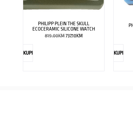
PHILIPP PLEIN THE SKULL
P
ECOCERAMIC SILICONE WATCH
819.00
KM
737.10
KM
KUPI
KUPI
REBECCA
Savršen nakit za svaku ženu