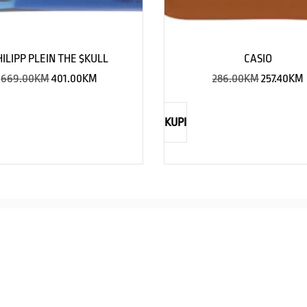
HILIPP PLEIN THE $KULL
CASIO
669.00
KM
401.00
KM
286.00
KM
257.40
KM
KUPI
NAUTICA
Explorations have no limits
I