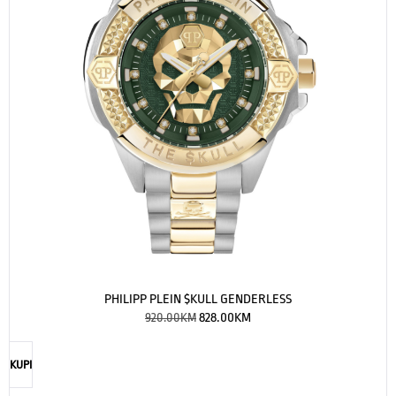
PHILIPP PLEIN $KULL GENDERLESS
920.00
KM
828.00
KM
KUPI