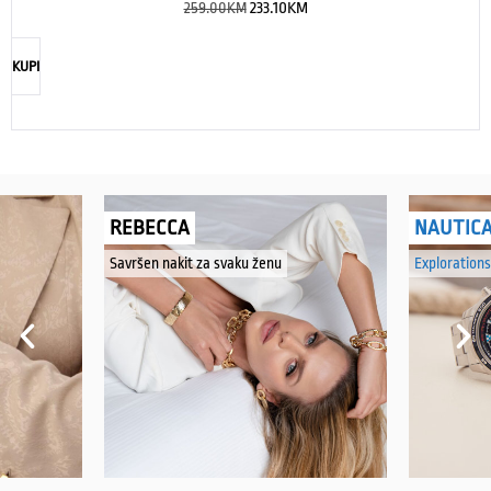
259.00
KM
233.10
KM
KUPI
REBECCA
NAUTIC
Savršen nakit za svaku ženu
Explorations