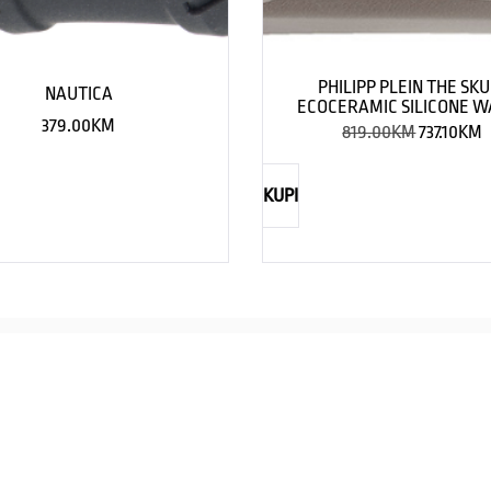
PHILIPP PLEIN THE SKU
NAUTICA
ECOCERAMIC SILICONE 
379.00
KM
819.00
KM
737.10
KM
KUPI
NAUTICA
Explorations have no limits
I