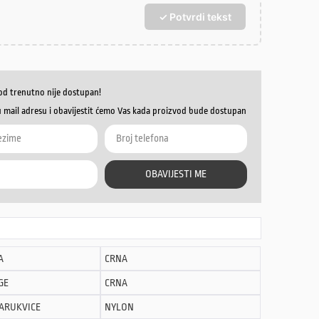
✓ Potvrdi tekst
od trenutno nije dostupan!
u mail adresu i obavijestit ćemo Vas kada proizvod bude dostupan
OBAVIJESTI ME
A
CRNA
GE
CRNA
NARUKVICE
NYLON