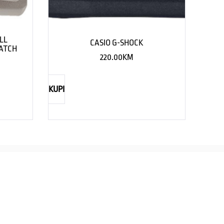
LL
CASIO G-SHOCK
WATCH
220.00
KM
KUPI
TIMEX
CASIO
straži eleganciju za njega
Savršenst