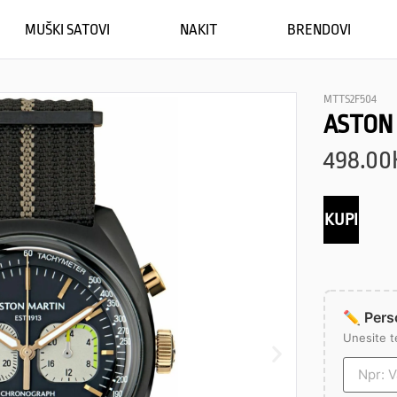
MUŠKI SATOVI
NAKIT
BRENDOVI
MTTS2F504
ASTON
498.00
KUPI
✏️ Perso
Unesite t