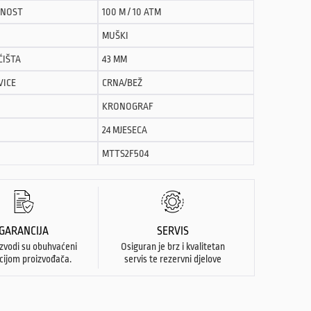
NOST
100 M / 10 ATM
MUŠKI
ĆIŠTA
43 MM
VICE
CRNA/BEŽ
KRONOGRAF
24 MJESECA
MTTS2F504
GARANCIJA
SERVIS
izvodi su obuhvaćeni
Osiguran je brz i kvalitetan
cijom proizvođača.
servis te rezervni djelove