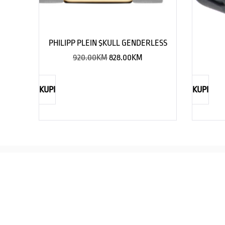
PHILIPP PLEIN $KULL GENDERLESS
920.00
KM
828.00
KM
KUPI
KUPI
REBECCA
Savršen nakit za svaku ženu