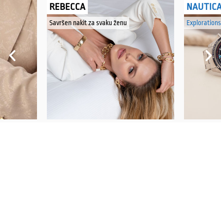
REBECCA
NAUTIC
Savršen nakit za svaku ženu
Explorations
PRATITE NAS