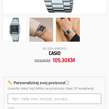
AQ-230A-1DMQYES
CASIO
105.30
KM
117.00
KM
✏️ Personaliziraj svoj proizvod
Unesite tekst koji želite na proizvodu (max 20 karaktera)
0
/20