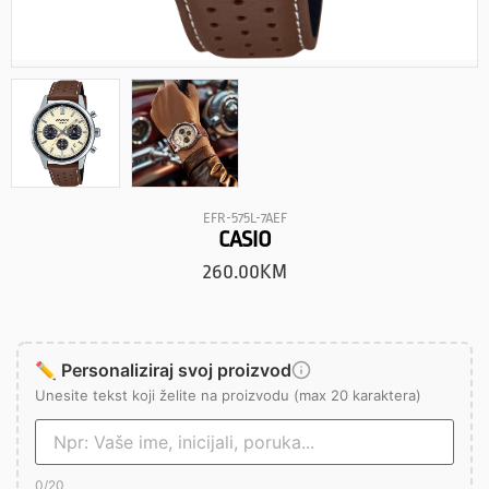
EFR-575L-7AEF
CASIO
260.00
KM
✏️ Personaliziraj svoj proizvod
Unesite tekst koji želite na proizvodu (max 20 karaktera)
0
/20