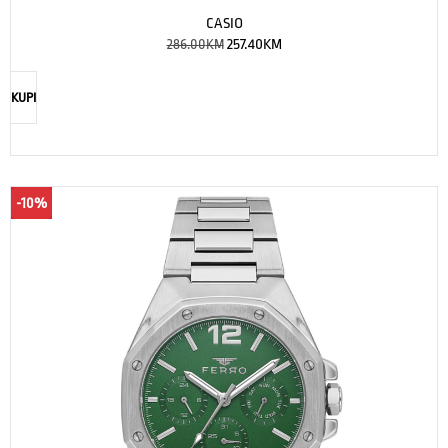
CASIO
286.00
KM
257.40
KM
KUPI
-10%