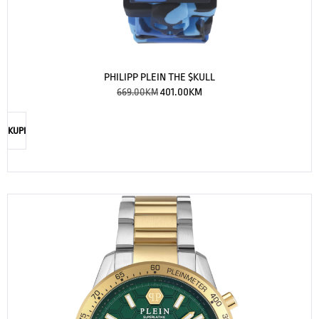
PHILIPP PLEIN THE $KULL
669.00
KM
401.00
KM
KUPI