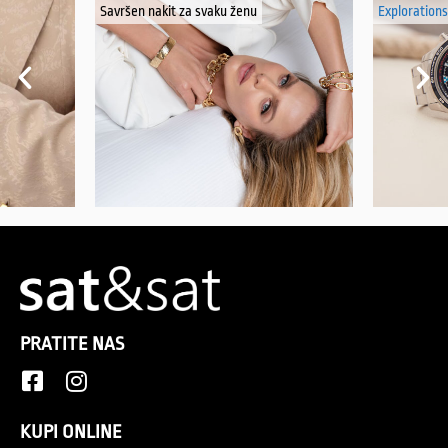
Savršen nakit za svaku ženu
Explorations
PRATITE NAS
KUPI ONLINE