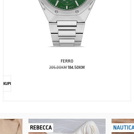
FERRO
205.00
KM
184.50
KM
KUPI
REBECCA
NAUTIC