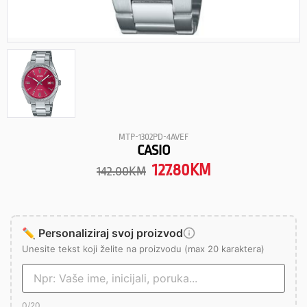
MTP-1302PD-4AVEF
CASIO
127.80
KM
142.00
KM
✏️ Personaliziraj svoj proizvod
Unesite tekst koji želite na proizvodu (max 20 karaktera)
0
/20