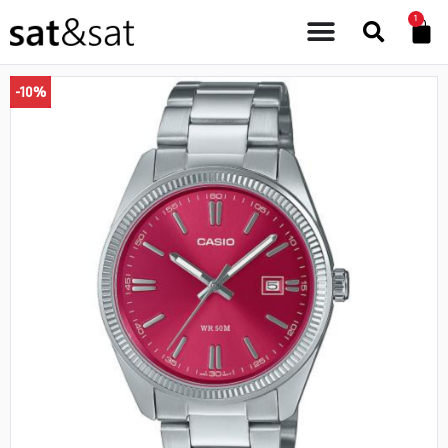
1
-10%