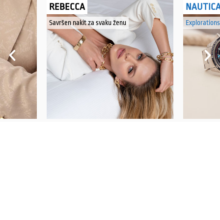
REBECCA
NAUTIC
Savršen nakit za svaku ženu
Explorations
PRATITE NAS