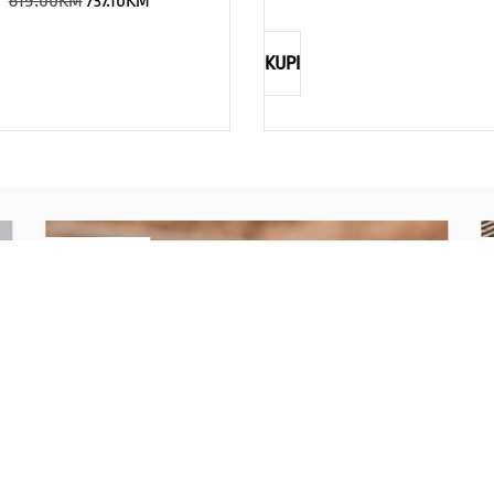
819.00
KM
737.10
KM
KUPI
NAUTICA
Explorations have no limits
I