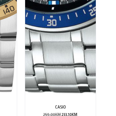
CASIO
259.00
KM
233.10
KM