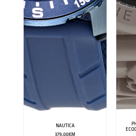
P
NAUTICA
ECOC
379.00
KM