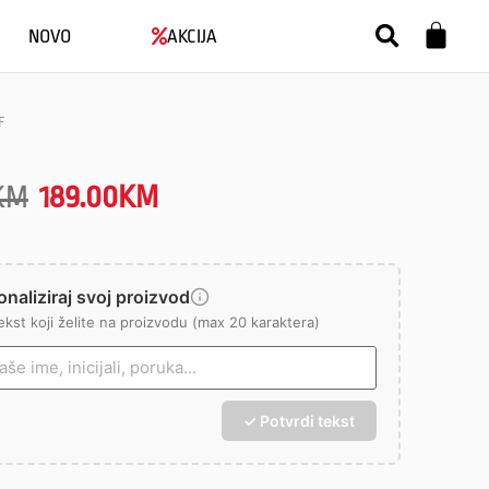
NOVO
AKCIJA
F
KM
189.00
KM
naliziraj svoj proizvod
ekst koji želite na proizvodu (max 20 karaktera)
✓ Potvrdi tekst