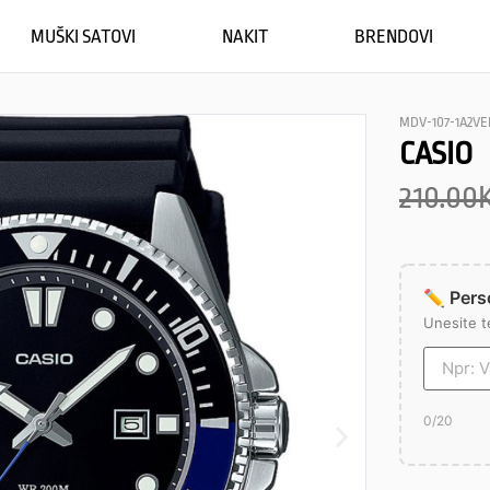
MUŠKI SATOVI
NAKIT
BRENDOVI
MDV-107-1A2VE
CASIO
210.00
✏️ Perso
Unesite t
0
/20