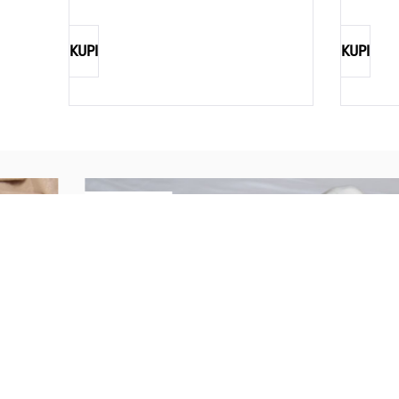
KUPI
KUPI
REBECCA
Savršen nakit za svaku ženu