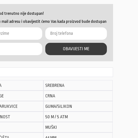
od trenutno nije dostupan!
u mail adresu i obavijestit ćemo Vas kada proizvod bude dostupan
OBAVIJESTI ME
A
SREBRENA
GE
CRNA
NARUKVICE
GUMA/SILIKON
NOST
50 M / 5 ATM
MUŠKI
ĆIŠTA
44 MM