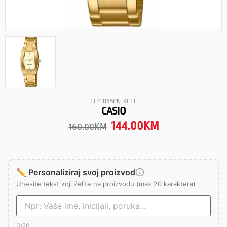
LTP-1165PN-9CEF
CASIO
144.00
KM
160.00
KM
✏️ Personaliziraj svoj proizvod
Unesite tekst koji želite na proizvodu (max 20 karaktera)
0
/20