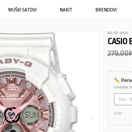
MUŠKI SATOVI
NAKIT
BRENDOVI
BA-130-7A1ER
CASIO 
279.00
✏️ Perso
Unesite t
0
/20