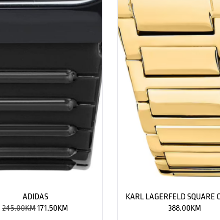
ADIDAS
KARL LAGERFELD SQUARE C
245.00
KM
171.50
KM
388.00
KM