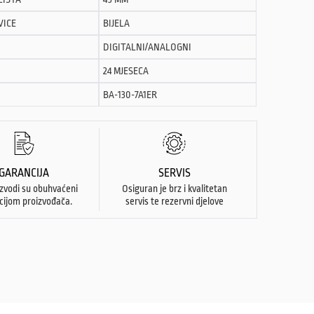
VICE
BIJELA
DIGITALNI/ANALOGNI
24 MJESECA
BA-130-7A1ER
GARANCIJA
SERVIS
izvodi su obuhvaćeni
Osiguran je brz i kvalitetan
cijom proizvođača.
servis te rezervni djelove