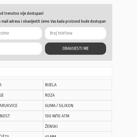
od trenutno nije dostupan!
u mail adresu i obavijestit ćemo Vas kada proizvod bude dostupan
OBAVIJESTI ME
A
BIJELA
GE
ROZA
NARUKVICE
GUMA / SILIKON
NOST
100 M/10 ATM
ŽENSKI
ĆIŠTA
43 MM