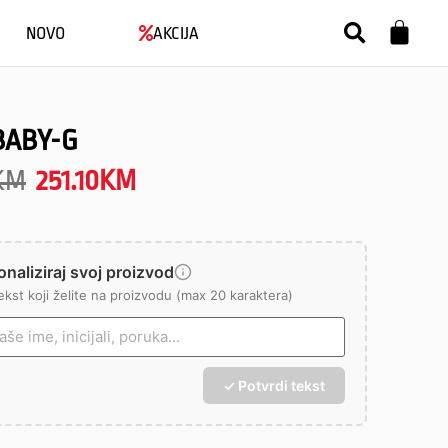
NOVO
AKCIJA
BABY-G
KM
251.10
KM
naliziraj svoj proizvod
ekst koji želite na proizvodu (max 20 karaktera)
✓ Potvrdi tekst