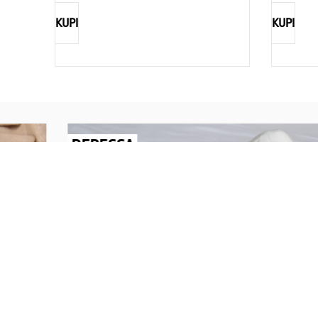
KUPI
KUPI
REBECCA
Savršen nakit za svaku ženu