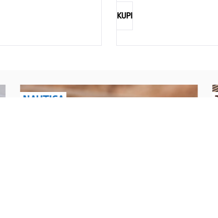
KUPI
NAUTICA
Explorations have no limits
I