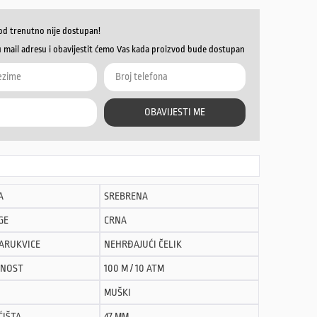
od trenutno nije dostupan!
u mail adresu i obavijestit ćemo Vas kada proizvod bude dostupan
OBAVIJESTI ME
A
SREBRENA
GE
CRNA
NARUKVICE
NEHRĐAJUĆI ČELIK
NOST
100 M / 10 ATM
MUŠKI
ĆIŠTA
47 MM