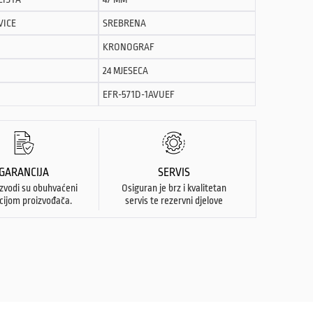
VICE
SREBRENA
KRONOGRAF
24 MJESECA
EFR-571D-1AVUEF
GARANCIJA
SERVIS
izvodi su obuhvaćeni
Osiguran je brz i kvalitetan
cijom proizvođača.
servis te rezervni djelove