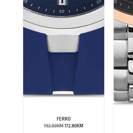
FERRO
192.00
KM
172.80
KM