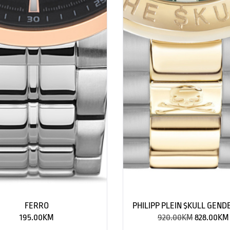
FERRO
PHILIPP PLEIN $KULL GEND
195.00
KM
920.00
KM
828.00
KM