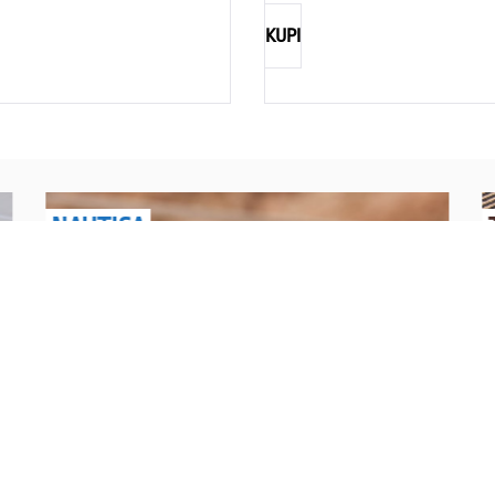
KUPI
NAUTICA
Explorations have no limits
I