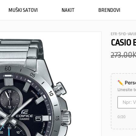
MUŠKI SATOVI
NAKIT
BRENDOVI
EFR-571D-1AVU
CASIO 
273.00
✏️ Perso
Unesite t
0
/20