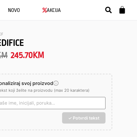
NOVO
AKCIJA
EF
EDIFICE
KM
245.70
KM
naliziraj svoj proizvod
ekst koji želite na proizvodu (max 20 karaktera)
✓ Potvrdi tekst