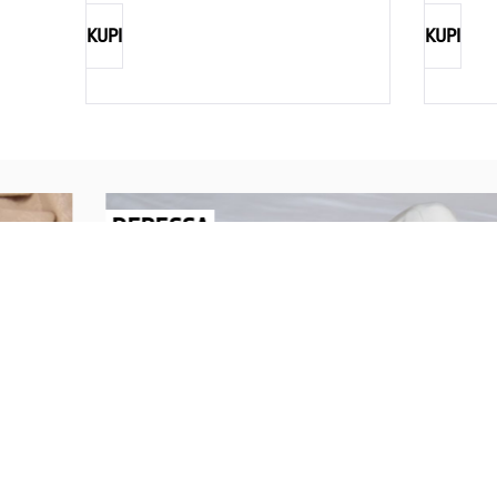
KUPI
KUPI
REBECCA
Savršen nakit za svaku ženu