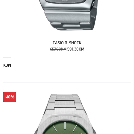
CASIO G-SHOCK
657.00
KM
591.30
KM
KUPI
-40%