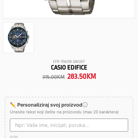
EFR-556DB-2AVUEF
CASIO EDIFICE
283.50
KM
315.00
KM
✏️ Personaliziraj svoj proizvod
Unesite tekst koji želite na proizvodu (max 20 karaktera)
0
/20