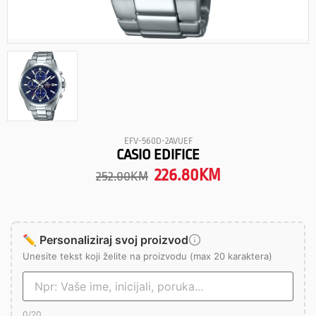
EFV-560D-2AVUEF
CASIO EDIFICE
226.80
KM
252.00
KM
✏️ Personaliziraj svoj proizvod
Unesite tekst koji želite na proizvodu (max 20 karaktera)
0
/20