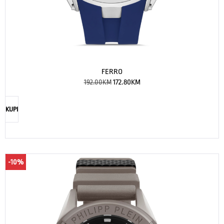
FERRO
192.00
KM
172.80
KM
KUPI
-10%