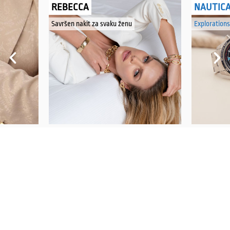
REBECCA
NAUTIC
Savršen nakit za svaku ženu
Explorations
PRATITE NAS