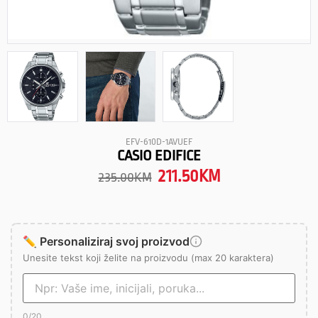
EFV-610D-1AVUEF
CASIO EDIFICE
211.50
KM
235.00
KM
✏️ Personaliziraj svoj proizvod
Unesite tekst koji želite na proizvodu (max 20 karaktera)
0
/20