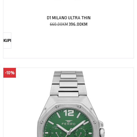
D1 MILANO ULTRA THIN
660.00
KM
396.00
KM
KUPI
-10%