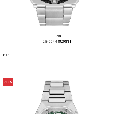
FERRO
219.00
KM
197.10
KM
KUPI
-10%