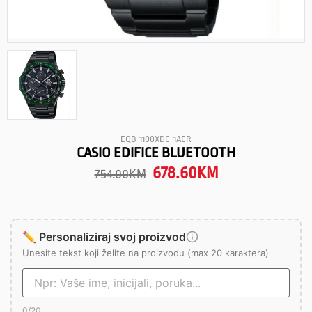
EQB-1100XDC-1AER
CASIO EDIFICE BLUETOOTH
678.60
KM
754.00
KM
✏️ Personaliziraj svoj proizvod
Unesite tekst koji želite na proizvodu (max 20 karaktera)
0
/20