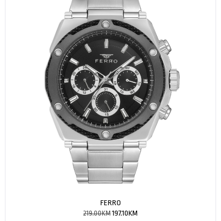
FERRO
219.00
KM
197.10
KM