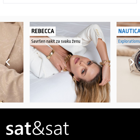
REBECCA
NAUTIC
Savršen nakit za svaku ženu
Explorations