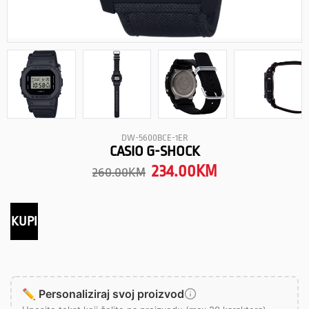
DW-5600BCE-1ER
CASIO G-SHOCK
234.00
KM
260.00
KM
KUPI
✏️ Personaliziraj svoj proizvod