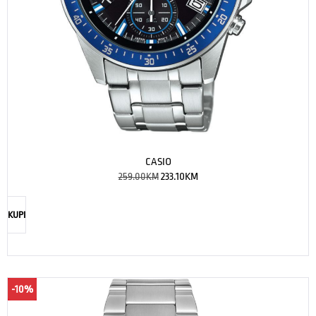
CASIO
259.00
KM
233.10
KM
KUPI
-10%