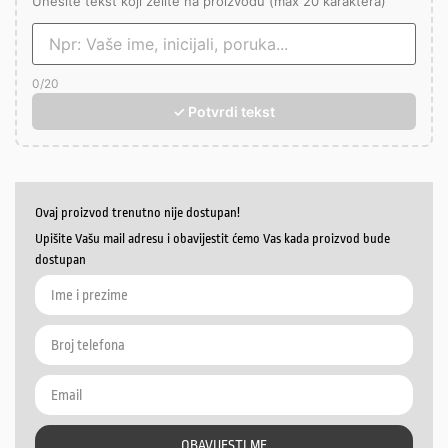
Unesite tekst koji želite na proizvodu (max 20 karaktera)
0
/20
✓ Potvrdi tekst
Ovaj proizvod trenutno nije dostupan!
Upišite Vašu mail adresu i obavijestit ćemo Vas kada proizvod bude
dostupan
OBAVIJESTI ME