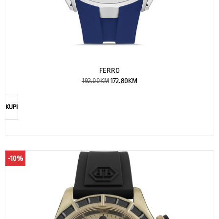
FERRO
192.00
KM
172.80
KM
KUPI
-10%