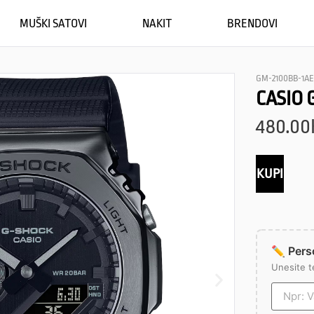
MUŠKI SATOVI
NAKIT
BRENDOVI
GM-2100BB-1A
CASIO 
480.00
KUPI
✏️ Perso
Unesite t