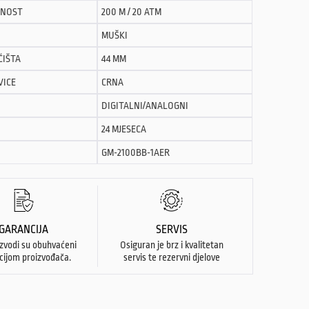
NOST
200 M / 20 ATM
MUŠKI
ĆIŠTA
44 MM
VICE
CRNA
DIGITALNI/ANALOGNI
24 MJESECA
GM-2100BB-1AER
GARANCIJA
SERVIS
izvodi su obuhvaćeni
Osiguran je brz i kvalitetan
cijom proizvođača.
servis te rezervni djelove