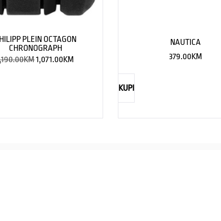
HILIPP PLEIN OCTAGON
NAUTICA
CHRONOGRAPH
379.00
KM
,190.00
KM
1,071.00
KM
KUPI
NAUTICA
Explorations have no limits
I