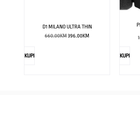
P
D1 MILANO ULTRA THIN
660.00
KM
396.00
KM
1
KUPI
KUPI
REBECCA
Savršen nakit za svaku ženu