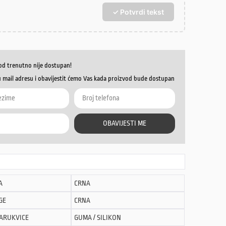
✓ Potvrdi tekst
od trenutno nije dostupan!
u mail adresu i obavijestit ćemo Vas kada proizvod bude dostupan
OBAVIJESTI ME
A
CRNA
GE
CRNA
NARUKVICE
GUMA / SILIKON