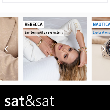
REBECCA
NAUTIC
Savršen nakit za svaku ženu
Explorations