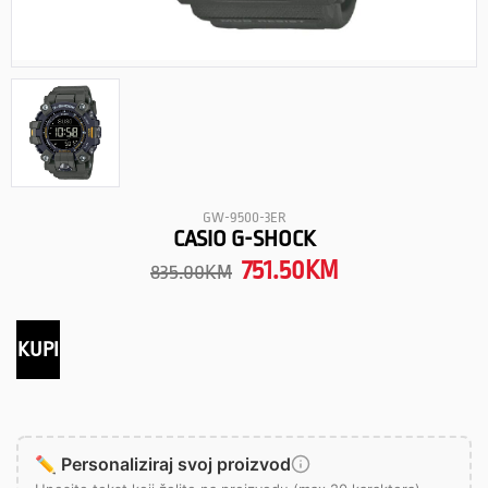
GW-9500-3ER
CASIO G-SHOCK
751.50
KM
835.00
KM
KUPI
✏️ Personaliziraj svoj proizvod