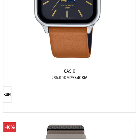
CASIO
286.00
KM
257.40
KM
KUPI
-10%