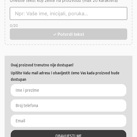
Unesite tekst koji želite na proizvodu (max 20 karaktera)
0
/20
✓ Potvrdi tekst
Ovaj proizvod trenutno nije dostupan!
Upišite Vašu mail adresu i obavijestit ćemo Vas kada proizvod bude
dostupan
OBAVIJESTI ME