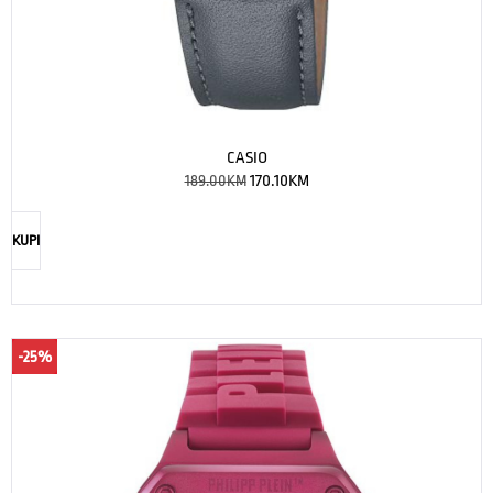
CASIO
189.00
KM
170.10
KM
KUPI
-25%