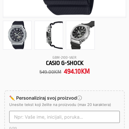
GBM-2100-1AER
CASIO G-SHOCK
494.10
KM
549.00
KM
✏️ Personaliziraj svoj proizvod
Unesite tekst koji želite na proizvodu (max 20 karaktera)
0
/20