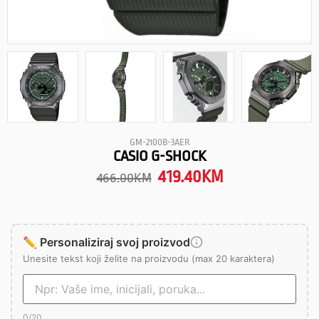
GM-2100B-3AER
CASIO G-SHOCK
419.40
KM
466.00
KM
✏️ Personaliziraj svoj proizvod
Unesite tekst koji želite na proizvodu (max 20 karaktera)
0
/20