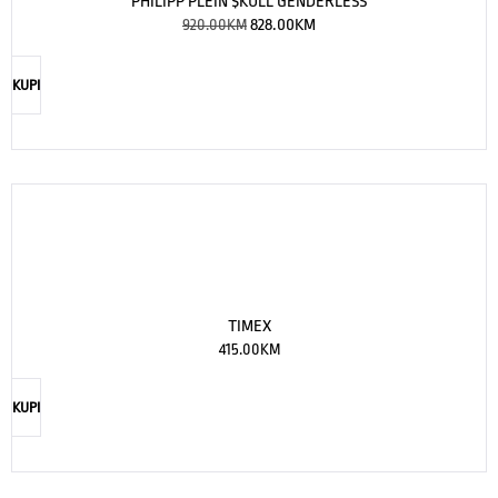
PHILIPP PLEIN THE $KULL
669.00
KM
401.00
KM
KUPI
-10%