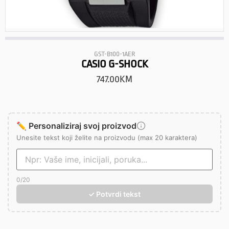
GST-B100-1AER
CASIO G-SHOCK
747.00
KM
✏️ Personaliziraj svoj proizvod
Unesite tekst koji želite na proizvodu (max 20 karaktera)
0
/20
✓ Potvrdi tekst