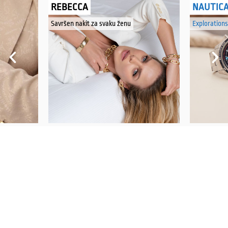
REBECCA
NAUTIC
Savršen nakit za svaku ženu
Explorations
PRATITE NAS