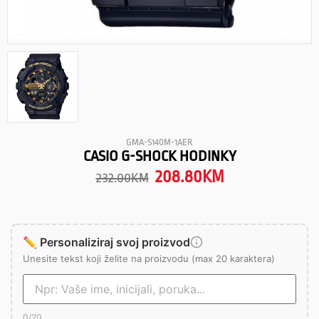
GMA-S140M-1AER
CASIO G-SHOCK HODINKY
208.80
KM
232.00
KM
✏️ Personaliziraj svoj proizvod
Unesite tekst koji želite na proizvodu (max 20 karaktera)
0
/20