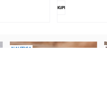
KUPI
NAUTICA
Explorations have no limits
I