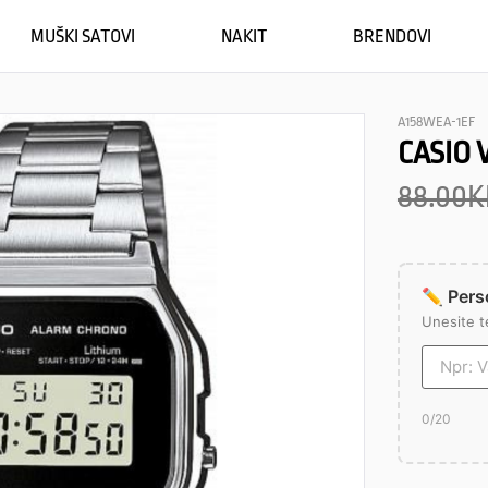
MUŠKI SATOVI
NAKIT
BRENDOVI
A158WEA-1EF
CASIO 
88.00
K
✏️ Perso
Unesite t
0
/20