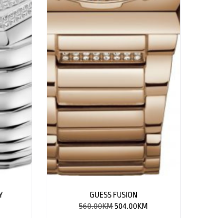
Y
GUESS FUSION
560.00
KM
504.00
KM