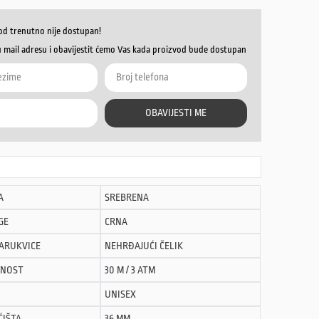
od trenutno nije dostupan!
u mail adresu i obavijestit ćemo Vas kada proizvod bude dostupan
OBAVIJESTI ME
A
SREBRENA
GE
CRNA
NARUKVICE
NEHRĐAJUĆI ČELIK
NOST
30 M / 3 ATM
UNISEX
ĆIŠTA
36 MM