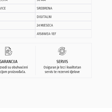
VICE
SREBRENA
DIGITALNI
24 MJESECA
A158WEA-1EF
GARANCIJA
SERVIS
izvodi su obuhvaćeni
Osiguran je brz i kvalitetan
cijom proizvođača.
servis te rezervni djelove