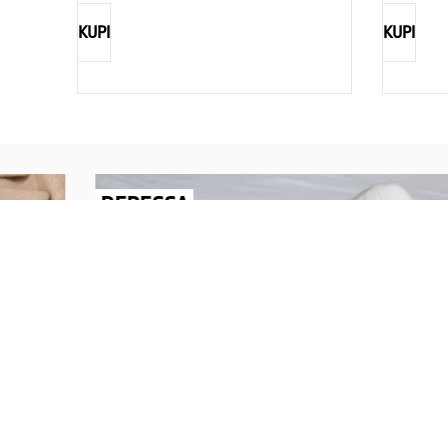
KUPI
KUPI
REBECCA
Savršen nakit za svaku ženu