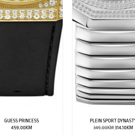
GUESS PRINCESS
PLEIN SPORT DYNAST
459.00
KM
349.00
KM
314.10
KM