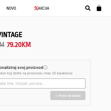
NOVO
AKCIJA
VINTAGE
M
79.20
KM
naliziraj svoj proizvod
ekst koji želite na proizvodu (max 20 karaktera)
✓ Potvrdi tekst