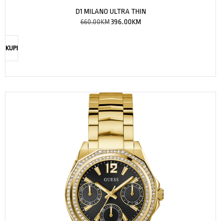
D1 MILANO ULTRA THIN
660.00
KM
396.00
KM
KUPI