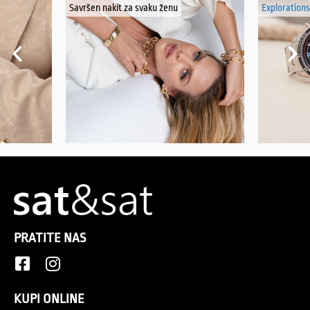
Savršen nakit za svaku ženu
Explorations
PRATITE NAS
KUPI ONLINE