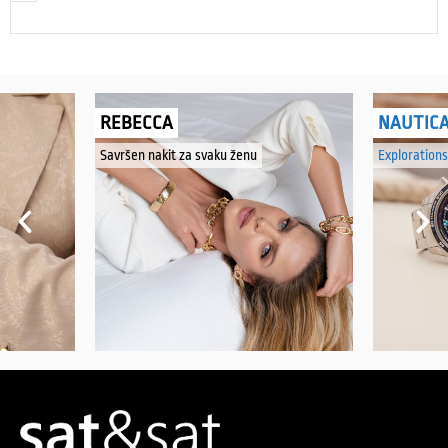
REBECCA
NAUTIC
Savršen nakit za svaku ženu
Explorations