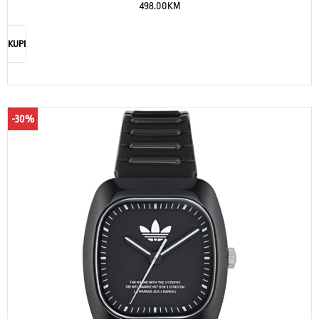
498.00
KM
KUPI
-30%