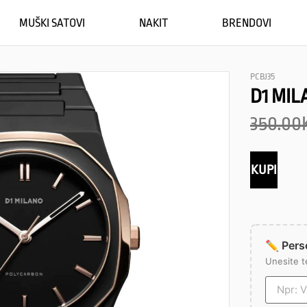
MUŠKI SATOVI
NAKIT
BRENDOVI
PCBJ35
D1 MIL
350.00
KUPI
✏️ Perso
Unesite t