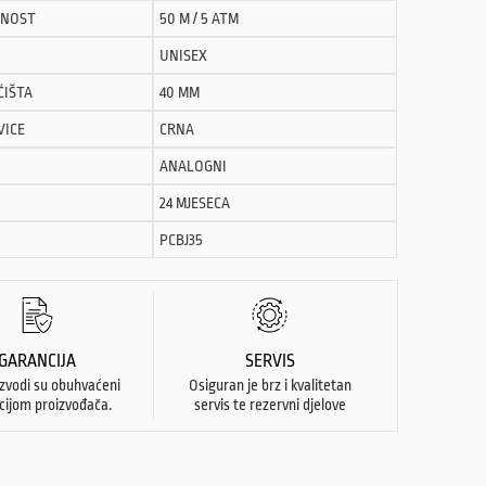
NOST
50 M / 5 ATM
UNISEX
ĆIŠTA
40 MM
VICE
CRNA
ANALOGNI
24 MJESECA
PCBJ35
GARANCIJA
SERVIS
izvodi su obuhvaćeni
Osiguran je brz i kvalitetan
cijom proizvođača.
servis te rezervni djelove