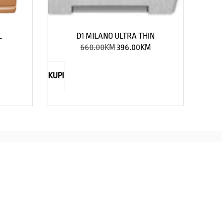
L
D1 MILANO ULTRA THIN
660.00
KM
396.00
KM
KUPI
TIMEX
CASIO
straži eleganciju za njega
Savršenst