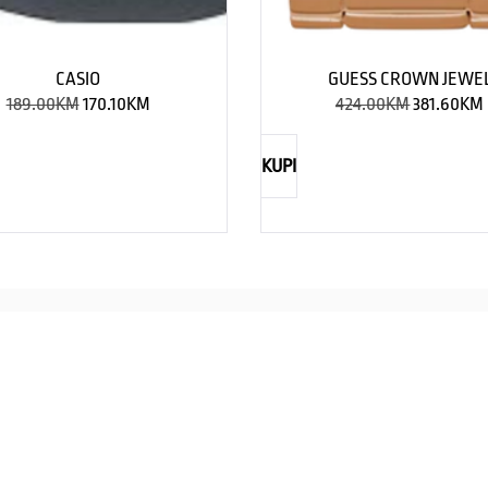
CASIO
GUESS CROWN JEWE
189.00
KM
170.10
KM
424.00
KM
381.60
KM
KUPI
NAUTICA
Explorations have no limits
I