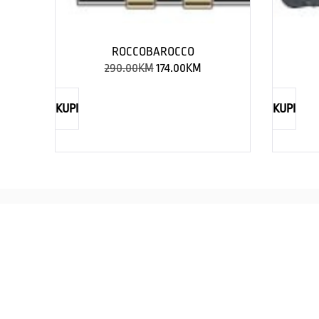
ROCCOBAROCCO
290.00
KM
174.00
KM
KUPI
KUPI
REBECCA
Savršen nakit za svaku ženu