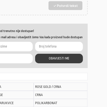
✓ Potvrdi tekst
od trenutno nije dostupan!
u mail adresu i obavijestit ćemo Vas kada proizvod bude dostupan
OBAVIJESTI ME
A
ROSE GOLD / CRNA
GE
CRNA
NARUKVICE
POLIKARBONAT