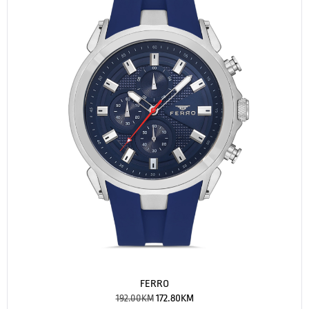
FERRO
192.00
KM
172.80
KM