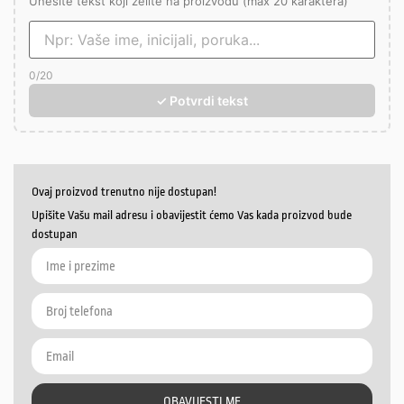
Unesite tekst koji želite na proizvodu (max 20 karaktera)
0
/20
✓ Potvrdi tekst
Ovaj proizvod trenutno nije dostupan!
Upišite Vašu mail adresu i obavijestit ćemo Vas kada proizvod bude
dostupan
OBAVIJESTI ME