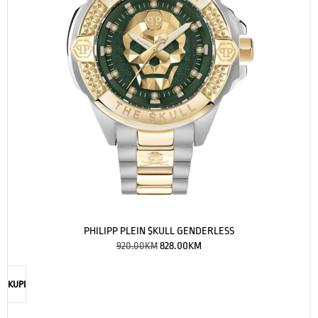
PHILIPP PLEIN $KULL GENDERLESS
920.00
KM
828.00
KM
KUPI