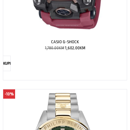
CASIO G-SHOCK
1,780.00
KM
1,602.00
KM
KUPI
-10%