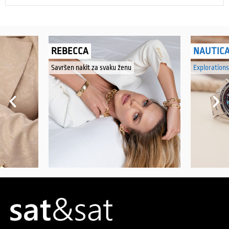
REBECCA
NAUTIC
Savršen nakit za svaku ženu
Explorations