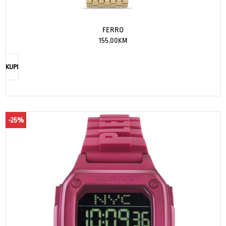
FERRO
155.00
KM
KUPI
-25%