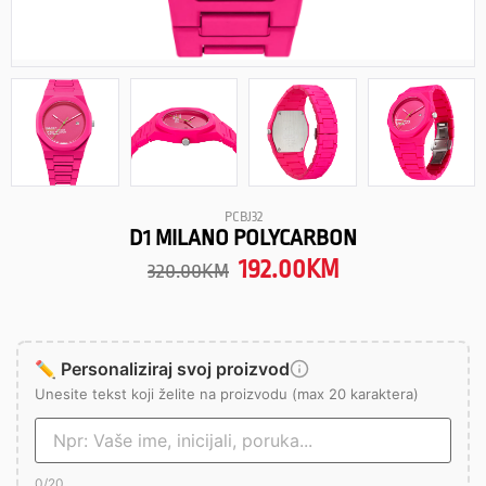
PCBJ32
D1 MILANO POLYCARBON
192.00
KM
320.00
KM
✏️ Personaliziraj svoj proizvod
Unesite tekst koji želite na proizvodu (max 20 karaktera)
0
/20