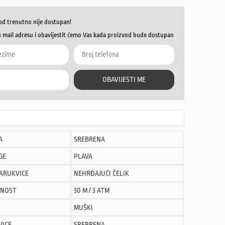
od trenutno nije dostupan!
u mail adresu i obavijestit ćemo Vas kada proizvod bude dostupan
OBAVIJESTI ME
A
SREBRENA
GE
PLAVA
NARUKVICE
NEHRĐAJUĆI ČELIK
NOST
30 M / 3 ATM
MUŠKI
VICE
SREBRENA