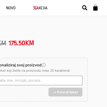
NOVO
AKCIJA
KM
175.50
KM
naliziraj svoj proizvod
ekst koji želite na proizvodu (max 20 karaktera)
✓ Potvrdi tekst