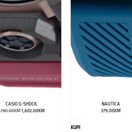
CASIO G-SHOCK
NAUTICA
,780.00
KM
1,602.00
KM
379.00
KM
KUPI