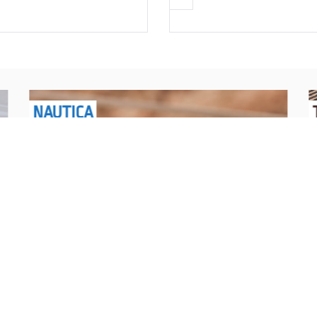
NAUTICA
Explorations have no limits
I