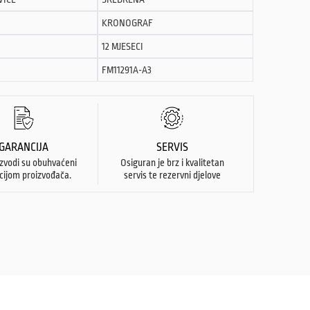
KRONOGRAF
12 MJESECI
FM11291A-A3
GARANCIJA
SERVIS
izvodi su obuhvaćeni
Osiguran je brz i kvalitetan
cijom proizvođača.
servis te rezervni djelove