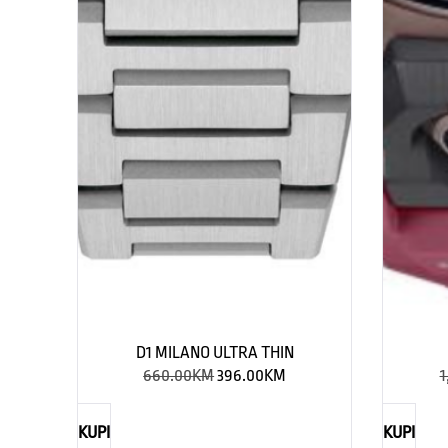
D1 MILANO ULTRA THIN
660.00
KM
396.00
KM
1
KUPI
KUPI