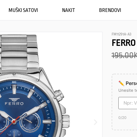
MUŠKI SATOVI
NAKIT
BRENDOVI
FM11291A-A3
FERRO
195.00
✏️ Perso
Unesite t
0
/20