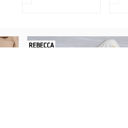
REBECCA
Savršen nakit za svaku ženu