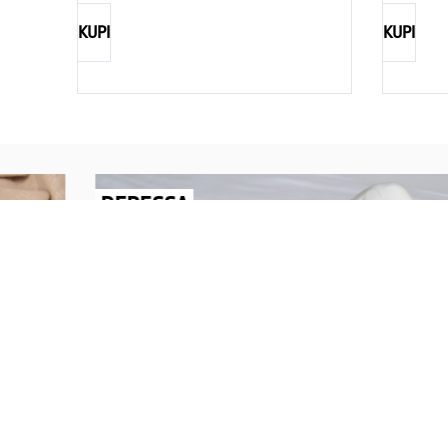
KUPI
KUPI
REBECCA
Savršen nakit za svaku ženu