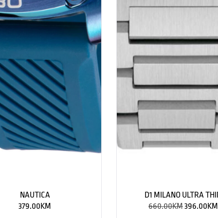
NAUTICA
D1 MILANO ULTRA THI
379.00
KM
660.00
KM
396.00
KM