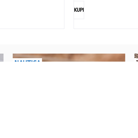
KUPI
NAUTICA
Explorations have no limits
I