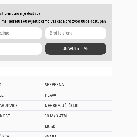
od trenutno nije dostupan!
u mail adresu i obavijestit ćemo Vas kada proizvod bude dostupan
OBAVIJESTI ME
A
SREBRENA
GE
PLAVA
NARUKVICE
NEHRĐAJUĆI ČELIK
NOST
30 M / 3 ATM
MUŠKI
ĆIŠTA
46 MM