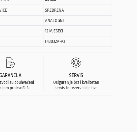
VICE
SREBRENA
ANALOGNI
12 MJESECI
F43032A-A3
GARANCIJA
SERVIS
izvodi su obuhvaćeni
Osiguran je brz i kvalitetan
cijom proizvođača.
servis te rezervni djelove