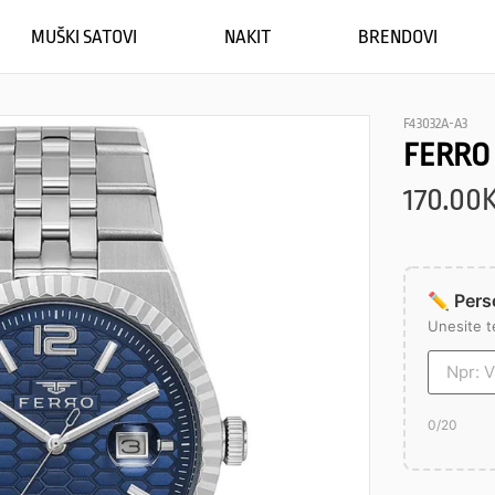
MUŠKI SATOVI
NAKIT
BRENDOVI
F43032A-A3
FERRO
170.00
✏️ Perso
Unesite t
0
/20