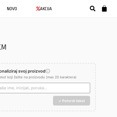
NOVO
AKCIJA
KM
naliziraj svoj proizvod
ekst koji želite na proizvodu (max 20 karaktera)
✓ Potvrdi tekst