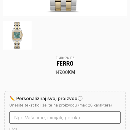
FL40112A-D6
FERRO
147.00
KM
✏️ Personaliziraj svoj proizvod
Unesite tekst koji želite na proizvodu (max 20 karaktera)
0
/20