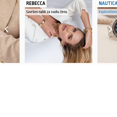
REBECCA
NAUTIC
Savršen nakit za svaku ženu
Explorations
PRATITE NAS