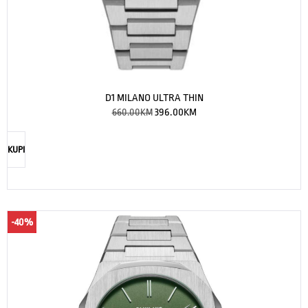
D1 MILANO ULTRA THIN
660.00
KM
396.00
KM
KUPI
-40%