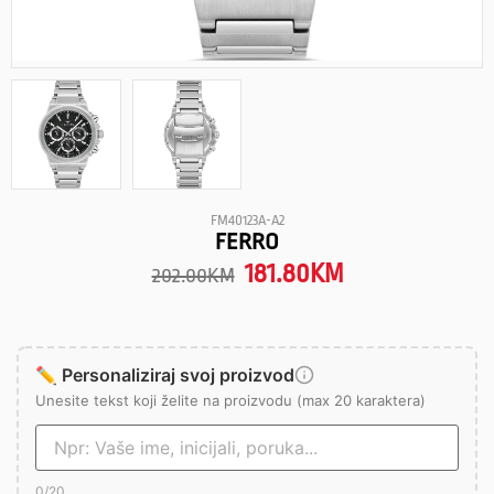
FM40123A-A2
FERRO
181.80
KM
202.00
KM
✏️ Personaliziraj svoj proizvod
Unesite tekst koji želite na proizvodu (max 20 karaktera)
0
/20