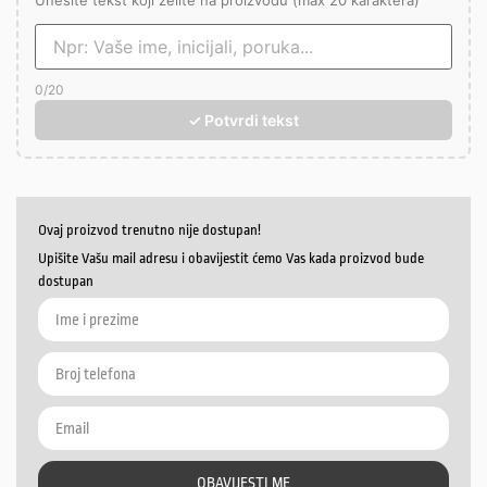
Unesite tekst koji želite na proizvodu (max 20 karaktera)
0
/20
✓ Potvrdi tekst
Ovaj proizvod trenutno nije dostupan!
Upišite Vašu mail adresu i obavijestit ćemo Vas kada proizvod bude
dostupan
OBAVIJESTI ME