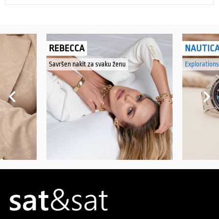
REBECCA
NAUTIC
Savršen nakit za svaku ženu
Explorations