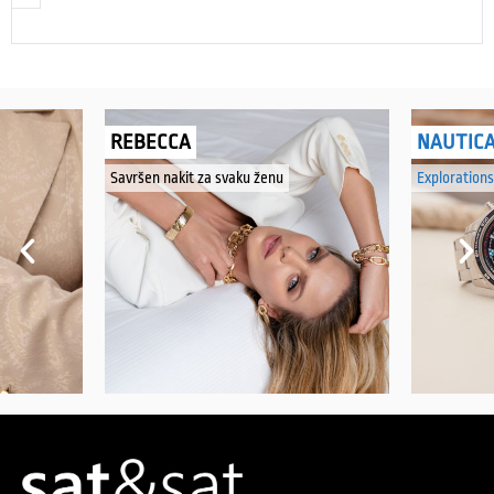
REBECCA
NAUTIC
Savršen nakit za svaku ženu
Explorations