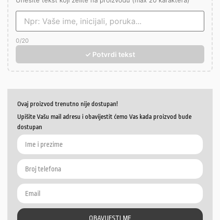
Unesite tekst koji želite na proizvodu (max 20 karaktera)
0
/20
✓ Potvrdi tekst
Ovaj proizvod trenutno nije dostupan!
Upišite Vašu mail adresu i obavijestit ćemo Vas kada proizvod bude
dostupan
OBAVIJESTI ME