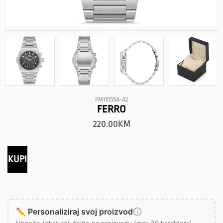
FM11555A-A2
FERRO
220.00
KM
KUPI
✏️ Personaliziraj svoj proizvod