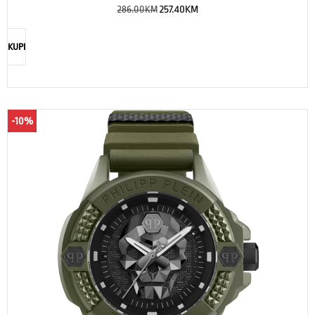
286.00
KM
257.40
KM
KUPI
-10%