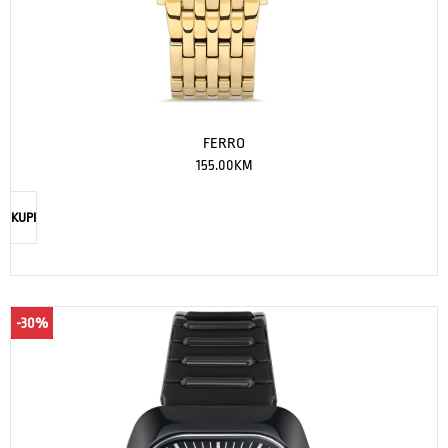
FERRO
155.00
KM
KUPI
-30%