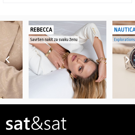
REBECCA
NAUTIC
Savršen nakit za svaku ženu
Explorations