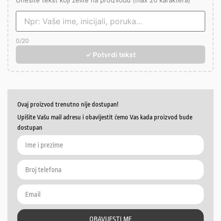
Unesite tekst koji želite na proizvodu (max 20 karaktera)
0
/20
✓ Potvrdi tekst
Ovaj proizvod trenutno nije dostupan!
Upišite Vašu mail adresu i obavijestit ćemo Vas kada proizvod bude
dostupan
OBAVIJESTI ME