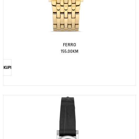
FERRO
155.00
KM
KUPI