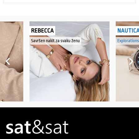
REBECCA
NAUTIC
Savršen nakit za svaku ženu
Explorations