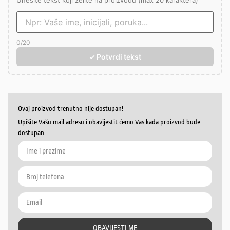
Unesite tekst koji želite na proizvodu (max 20 karaktera)
0
/20
✓ Potvrdi tekst
Ovaj proizvod trenutno nije dostupan!
Upišite Vašu mail adresu i obavijestit ćemo Vas kada proizvod bude
dostupan
OBAVIJESTI ME