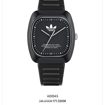
ADIDAS
245.00
KM
171.50
KM