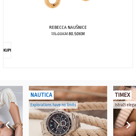
REBECCA NAUŠNICE
115.00
KM
80.50
KM
KUPI
NAUTICA
TIMEX
Explorations have no limits
Istraži eleg