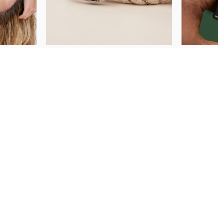
PRATITE NAS
KUPI ONLINE
Ženski satovi
Muški satovi
Nakit
Novo