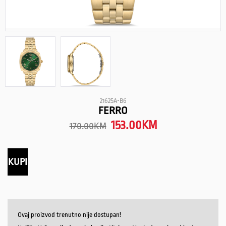
21625A-B6
FERRO
153.00
KM
170.00
KM
KUPI
Ovaj proizvod trenutno nije dostupan!