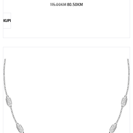
115.00
KM
80.50
KM
KUPI