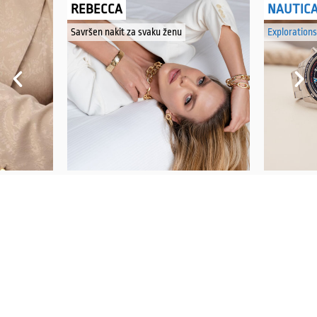
REBECCA
NAUTIC
Savršen nakit za svaku ženu
Explorations
PRATITE NAS